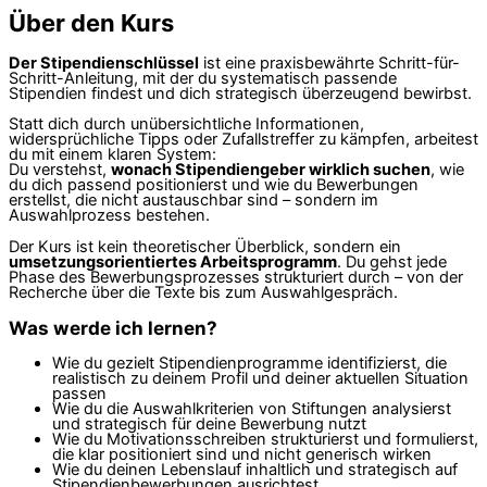
Über den Kurs
Der Stipendienschlüssel
ist eine praxisbewährte Schritt-für-
Schritt-Anleitung, mit der du systematisch passende
Stipendien findest und dich strategisch überzeugend bewirbst.
Statt dich durch unübersichtliche Informationen,
widersprüchliche Tipps oder Zufallstreffer zu kämpfen, arbeitest
du mit einem klaren System:
Du verstehst,
wonach Stipendiengeber wirklich suchen
, wie
du dich passend positionierst und wie du Bewerbungen
erstellst, die nicht austauschbar sind – sondern im
Auswahlprozess bestehen.
Der Kurs ist kein theoretischer Überblick, sondern ein
umsetzungsorientiertes Arbeitsprogramm
. Du gehst jede
Phase des Bewerbungsprozesses strukturiert durch – von der
Recherche über die Texte bis zum Auswahlgespräch.
Was werde ich lernen?
Wie du gezielt Stipendienprogramme identifizierst, die
realistisch zu deinem Profil und deiner aktuellen Situation
passen
Wie du die Auswahlkriterien von Stiftungen analysierst
und strategisch für deine Bewerbung nutzt
Wie du Motivationsschreiben strukturierst und formulierst,
die klar positioniert sind und nicht generisch wirken
Wie du deinen Lebenslauf inhaltlich und strategisch auf
Stipendienbewerbungen ausrichtest