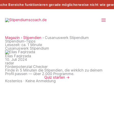
Zum
he Bereiche funktionieren gerade möglicherweise nicht wie gew
Inhalt
springen
Magazin
›
Stipendien
›
Cusanuswerk Stipendium
Stipendium-Tipps
Lesezeit: ca. 1 Minute
Cusanuswerk Stipendium
Elias Faqirzada
10. Juli 2024
radar
Förderpotenzial Checker
Finde in 5 Minuten die Stipendien, die wirklich zu deinem
Profil passen — über 2.000 Programme.
Quiz starten →
Kostenlos · Keine Anmeldung