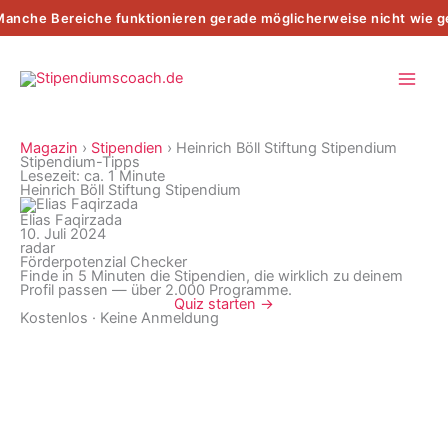
Zum
nche Bereiche funktionieren gerade möglicherweise nicht wie g
Inhalt
springen
Magazin
›
Stipendien
›
Heinrich Böll Stiftung Stipendium
Stipendium-Tipps
Lesezeit: ca. 1 Minute
Heinrich Böll Stiftung Stipendium
Elias Faqirzada
10. Juli 2024
radar
Förderpotenzial Checker
Finde in 5 Minuten die Stipendien, die wirklich zu deinem
Profil passen — über 2.000 Programme.
Quiz starten →
Kostenlos · Keine Anmeldung