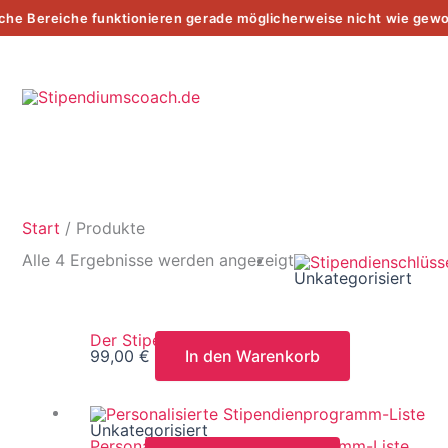
Zum
 Bereiche funktionieren gerade möglicherweise nicht wie gewoh
Inhalt
springen
Start
/ Produkte
Alle 4 Ergebnisse werden angezeigt
Unkategorisiert
Der Stipendienschlüssel
99,00
€
In den Warenkorb
Unkategorisiert
Personalisierte Stipendienprogramm-Liste